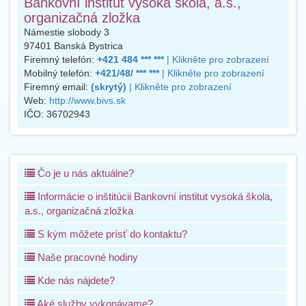
Bankovní institut vysoká škola, a.s.,
organizačná zložka
Námestie slobody 3
97401
Banská Bystrica
Firemný telefón:
+421 484 *** ***
| Klikněte pro zobrazení
Mobilný telefón:
+421/48/ *** ***
| Klikněte pro zobrazení
Firemný email:
(skrytý)
| Klikněte pro zobrazení
Web:
http://www.bivs.sk
IČO:
36702943
Čo je u nás aktuálne?
Informácie o inštitúcii Bankovní institut vysoká škola,
a.s., organizačná zložka
S kým môžete prísť do kontaktu?
Naše pracovné hodiny
Kde nás nájdete?
Aké služby vykonávame?